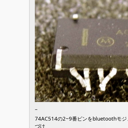
–
74AC514の2~9番ピンをbluetoot
づけ