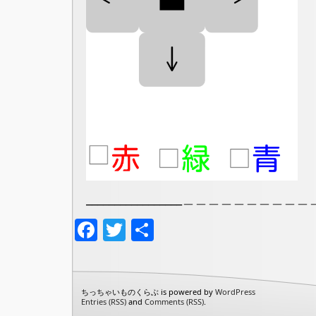
_________________＿＿＿＿＿＿
Facebook
Twitter
共
有
ちっちゃいものくらぶ is powered by
WordPress
Entries (RSS)
and
Comments (RSS)
.