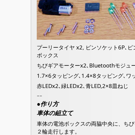
プーリータイヤ x2, ピンソケット6P､
ボックス
ちびギアモーターx2､Bluetoothモジュ
1.7×6タッピング､1.4×8タッピング､ワ
赤LEDx2､緑LEDx2､青LED,2×8皿ねじ
ｰｰ
●作り方
車体の組立て
車体の電池ボックスの両脇中央に、ちび
２輪走行します。