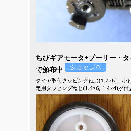
–
ちびギアモータ+プーリー・タ
で頒布中
タイヤ取付タッピングねじ(1.7×6)、小
定用タッピングねじ(1.4×6, 1.4×4)が