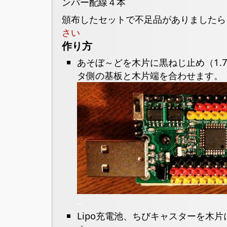
ンパー配線４本
頒布したセットで不足品がありましたら
さい
作り方
あそぼ～どを木片に黒ねじ止め（1.7
タ側の基板と木片端を合わせます。
–
Lipo充電池、ちびキャスターを木